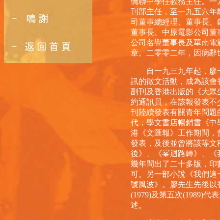
僑聯中學任教務主任。一
刊部主任，至一九五六年
司董事總經理、董事長、
董事長、中原電影公司董
公司名譽董事長及華南電
章。二零零二年，因病辭
自一九三九年起，廖一
訊的徵文活動，成為該會
副刊及香港出版的《大眾
約通訊員，在該報發表不
刊陸續發表有關青年問題
代，學文書店暢銷書《中
港《文匯報》工作期間，
發表，及後並曾將該等文
後》、《峯迴路轉》、《
幾年間出了二十多版，印
可。另一部小說《我們這
號風波》。廖先生先後以
(1979)及第五次(19
述。