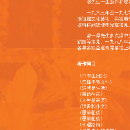
廖先生一生寫作和發表
一九六三年至一九七零
揚祖國文化藝術，與當地
坡時得到總理李光耀接見
廖一原先生多次獲中央
穎超等接見。一九八八年
各界參觀亞運會開幕禮上
著作簡目
《中學生日記》
《怎樣學習文件》
《這就是生活》
《書信往來》
《人生是甚麼》
《讀書和作文》
《思前想後》
《思前想後》
《峯迴路轉》