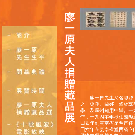
廖一原先生又名廖源，
之、史剛、蘭娜、黎於羣
學、及廣州知用中學。一
作，一九四零年秋任國際
四四年到雲南省昆明市任
四六年在雲南省瀘西省立