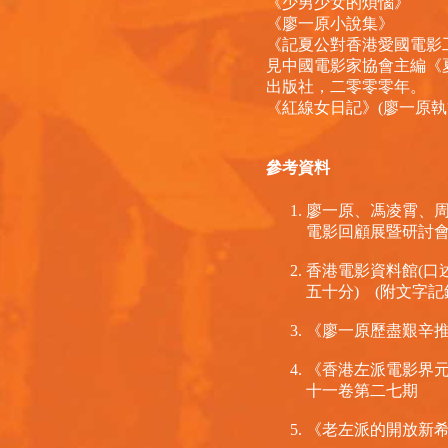
《少男少女的煩惱》
《廖一原小說集》
《記夏公對香港愛國電影
見中國電影家協會主編《夏
出版社，二零零零年。
《紅線女日記》(廖一原執
參考資料
廖一原、馮凌霄、周
電影回顧展暨研討會
香港電影資料館(口
五十分) (附文字記
《廖一原歷盡艱辛推
《香港左派電影界元
十一卷第二七期
《老左派的開放新希